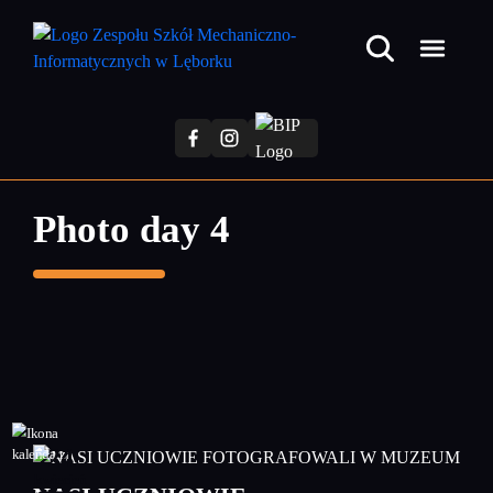
Przejdź
do
treści
głównej
Photo day 4
24
kwiecień