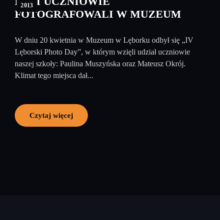
NASI UCZNIOWIE
2013
FOTOGRAFOWALI W MUZEUM
W dniu 20 kwietnia w Muzeum w Lęborku odbył się „IV
Lęborski Photo Day”, w którym wzięli udział uczniowie
naszej szkoły: Paulina Muszyńska oraz Mateusz Okrój.
Klimat tego miejsca dał...
Czytaj więcej