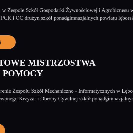
, w Zespole Szkół Gospodarki Żywnościowej i Agrobiznesu 
PCK i OC drużyn szkół ponadgimnazjalnych powiatu lęborski
j
ATOWE MISTRZOSTWA
J POMOCY
erenie Zespołu Szkół Mechaniczno - Informatycznych w Lębo
wonego Krzyża i Obrony Cywilnej szkół ponadgimnazjalny