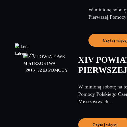
W minioną sobotę
Pierwszej Pomocy 
Czytaj więce
27
XIV POWI
maj
PIERWSZE
2013
W minioną sobotę na t
Pomocy Polskiego Czer
Mistrzostwach...
Czytaj więcej