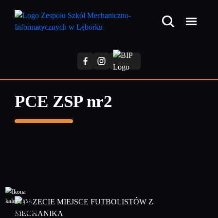
Przejdź
do
treści
głównej
PCE ZSP nr2
08
grudzień