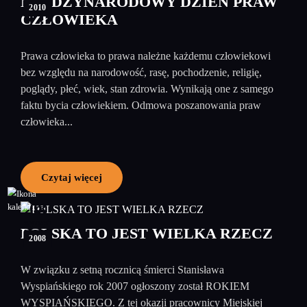
MIĘDZYNARODOWY DZIEŃ PRAW
2010
CZŁOWIEKA
Prawa człowieka to prawa należne każdemu człowiekowi
bez względu na narodowość, rasę, pochodzenie, religię,
poglądy, płeć, wiek, stan zdrowia. Wynikają one z samego
faktu bycia człowiekiem. Odmowa poszanowania praw
człowieka...
Czytaj więcej
08
styczeń
POLSKA TO JEST WIELKA RZECZ
2008
W związku z setną rocznicą śmierci Stanisława
Wyspiańskiego rok 2007 ogłoszony został ROKIEM
WYSPIAŃSKIEGO. Z tej okazji pracownicy Miejskiej