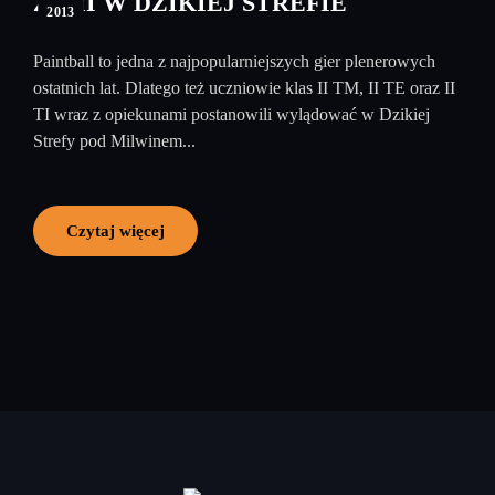
ZSMI W DZIKIEJ STREFIE
2013
Paintball to jedna z najpopularniejszych gier plenerowych
ostatnich lat. Dlatego też uczniowie klas II TM, II TE oraz II
TI wraz z opiekunami postanowili wylądować w Dzikiej
Strefy pod Milwinem...
Czytaj więcej