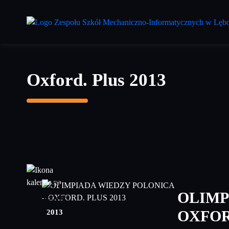
Przejdź
do
treści
głównej
Oxford. Plus 2013
25
OLIMP
czerwiec
2013
OXFOR