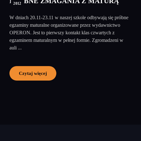
PRÓBNE ZMAGANIA Z MATURĄ
2012
W dniach 20.11-23.11 w naszej szkole odbywają się próbne
egzaminy maturalne organizowane przez wydawnictwo
OPERON. Jest to pierwszy kontakt klas czwartych z
egzaminem maturalnym w pełnej formie. Zgromadzeni w
auli ...
Czytaj więcej