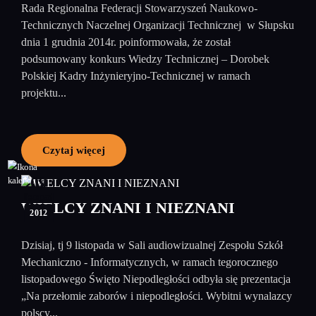
Rada Regionalna Federacji Stowarzyszeń Naukowo-
Technicznych Naczelnej Organizacji Technicznej w Słupsku
dnia 1 grudnia 2014r. poinformowała, że został
podsumowany konkurs Wiedzy Technicznej – Dorobek
Polskiej Kadry Inżynieryjno-Technicznej w ramach
projektu...
Czytaj więcej
09
listopad
WIELCY ZNANI I NIEZNANI
2012
Dzisiaj, tj 9 listopada w Sali audiowizualnej Zespołu Szkół
Mechaniczno - Informatycznych, w ramach tegorocznego
listopadowego Święto Niepodległości odbyła się prezentacja
„Na przełomie zaborów i niepodległości. Wybitni wynalazcy
polscy...