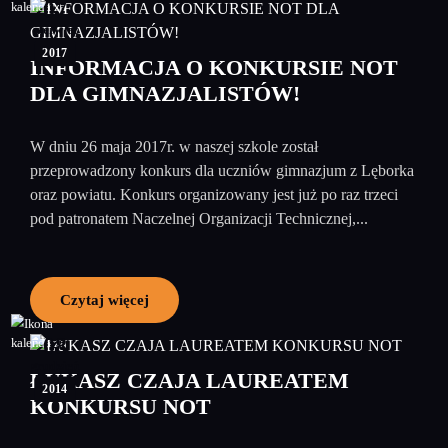
07
czerwiec
2017
INFORMACJA O KONKURSIE NOT
DLA GIMNAZJALISTÓW!
W dniu 26 maja 2017r. w naszej szkole został
przeprowadzony konkurs dla uczniów gimnazjum z Lęborka
oraz powiatu. Konkurs organizowany jest już po raz trzeci
pod patronatem Naczelnej Organizacji Technicznej,...
Czytaj więcej
08
grudzień
ŁUKASZ CZAJA LAUREATEM
2014
KONKURSU NOT