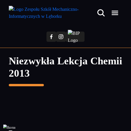
Przejdź
do
treści
głównej
Niezwykła Lekcja Chemii
2013