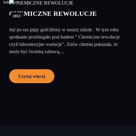
12
listopad
CHEMICZNE REWOLUCJE
2013
Już po raz piąty gościliśmy w naszej szkole . W tym roku
spotkanie przebiegało pod hasłem " Chemiczne rewolucje
czyli laboratoryjne wariacje". Znów chemia pokazała, że
może być świetną zabawą,...
Czytaj więcej