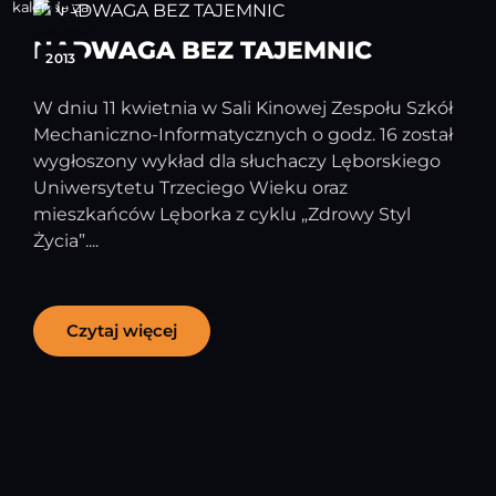
12
kwiecień
NADWAGA BEZ TAJEMNIC
2013
W dniu 11 kwietnia w Sali Kinowej Zespołu Szkół
Mechaniczno-Informatycznych o godz. 16 został
wygłoszony wykład dla słuchaczy Lęborskiego
Uniwersytetu Trzeciego Wieku oraz
mieszkańców Lęborka z cyklu „Zdrowy Styl
Życia”....
Czytaj więcej