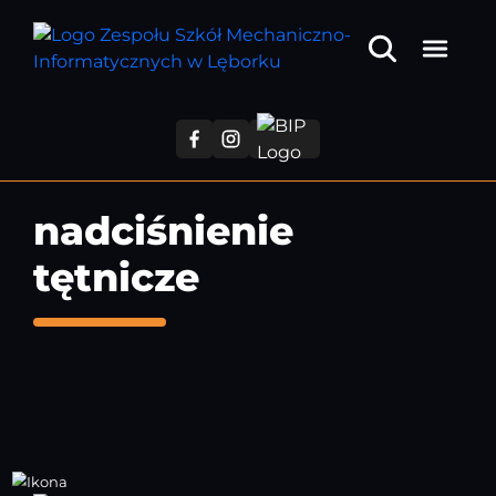
Przejdź
do
treści
głównej
nadciśnienie
tętnicze