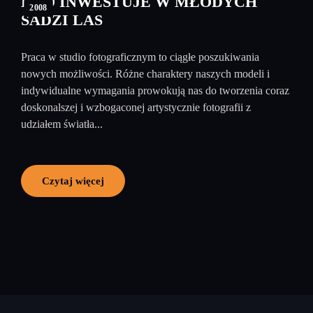
KTO INWESTUJE W MŁODYCH
2008
SADZI LAS
Praca w studio fotograficznym to ciągłe poszukiwania
nowych możliwości. Różne charaktery naszych modeli i
indywidualne wymagania prowokują nas do tworzenia coraz
doskonalszej i wzbogaconej artystycznie fotografii z
udziałem światła...
Czytaj więcej