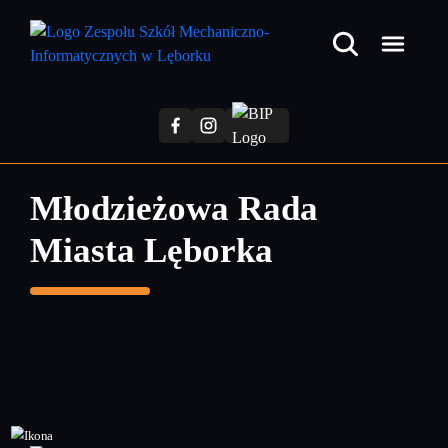
Przejdź
do
treści
głównej
Młodzieżowa Rada
Miasta Lęborka