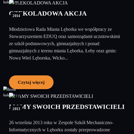
12
listopad
CZEKOLADOWA AKCJA
2014
Młodzieżowa Rada Miasta Lęborka we współpracy ze
Stowarzyszeniem EDUQ oraz samorządami uczniowskimi
ze szkół podstawowych, gimnazjalnych i ponad
gimnazjalnych z terenu miasta Lęborka, Łeby oraz gmin:
Nowa Wieś Lęborska, Wicko...
Czytaj więcej
30
wrzesień
MAMY SWOICH PRZEDSTAWICIELI
2013
26 września 2013 roku w Zespole Szkół Mechaniczno-
Informatycznych w Lęborku zostały przeprowadzone