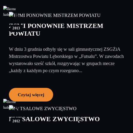
06
grudzień
ZSMI PONOWNIE MISTRZEM
2013
POWIATU
W dniu 3 grudnia odbyły się w sali gimnastycznej ZSGŻiA
Mistrzostwa Powiatu Lęborskiego w „Futsalu”. W zawodach
wystarowało sześć szkół, rozgrywając w grupach mecze
„każdy z każdym po czym rozegrano...
Czytaj więcej
29
październik
FUTSALOWE ZWYCIĘSTWO
2012