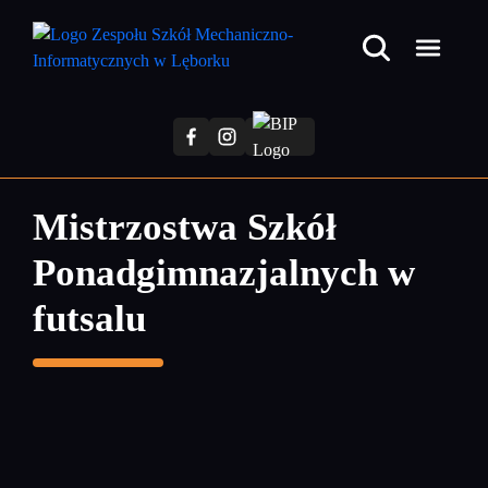
Przejdź
do
treści
głównej
Mistrzostwa Szkół
Ponadgimnazjalnych w
futsalu