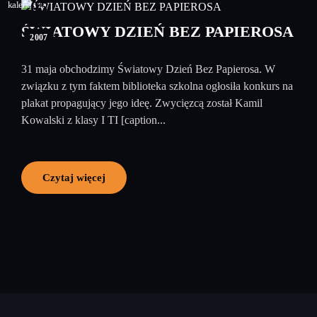
05
czerwiec
ŚWIATOWY DZIEŃ BEZ PAPIEROSA
2007
31 maja obchodzimy Światowy Dzień Bez Papierosa. W
związku z tym faktem biblioteka szkolna ogłosiła konkurs na
plakat propagujący jego ideę. Zwycięzcą został Kamil
Kowalski z klasy I TI [caption...
Czytaj więcej