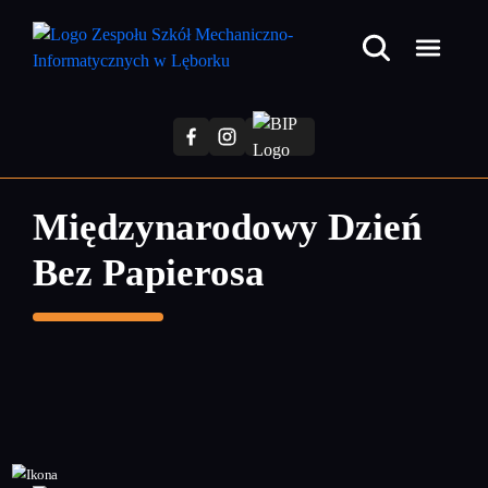
Przejdź
do
treści
głównej
Międzynarodowy Dzień
Bez Papierosa