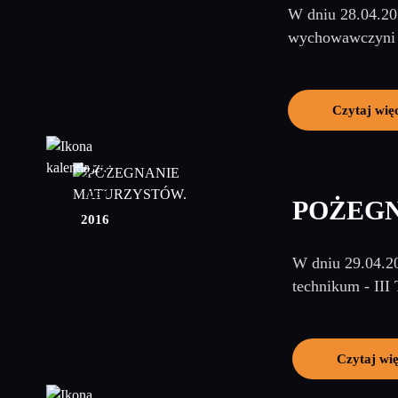
W dniu 28.04.201
wychowawczyni p
Czytaj wię
23
maj
POŻEG
2016
W dniu 29.04.20
technikum - III
Czytaj wię