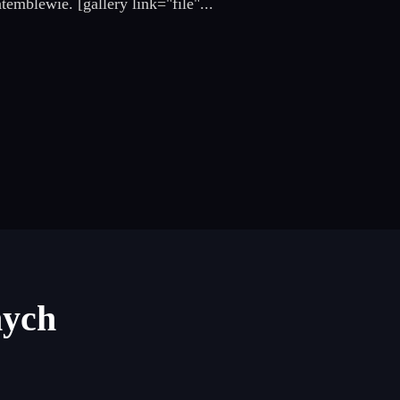
mblewie. [gallery link="file"...
nych