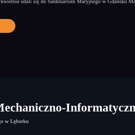
kwietnia udali się do Sanktuarium Maryjnego w Gdańsku Mate
j
Mechaniczno-Informatycz
go w Lęborku