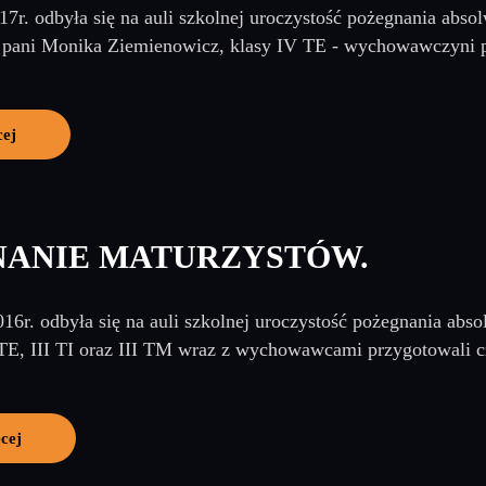
7r. odbyła się na auli szkolnej uroczystość pożegnania abso
ani Monika Ziemienowicz, klasy IV TE - wychowawczyni p
cej
NANIE MATURZYSTÓW.
16r. odbyła się na auli szkolnej uroczystość pożegnania abs
 TE, III TI oraz III TM wraz z wychowawcami przygotowali cz
cej