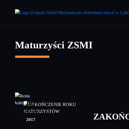
Przejdź
do
treści
głównej
Maturzyści ZSMI
09
czerwiec
ZAKOŃC
2017