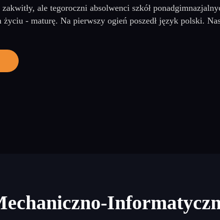
 zakwitły, ale tegoroczni absolwenci szkół ponadgimnazjalny
yciu - maturę. Na pierwszy ogień poszedł język polski. Na
Mechaniczno-Informatycz