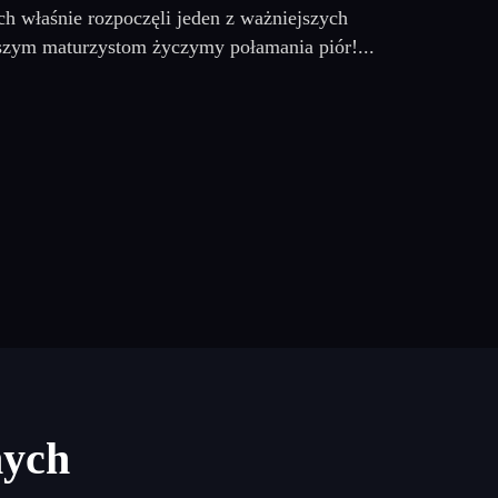
ch właśnie rozpoczęli jeden z ważniejszych
szym maturzystom życzymy połamania piór!...
nych