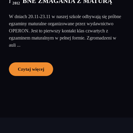
PRÓBNE ZMAGANIA Z MATURĄ
2012
W dniach 20.11-23.11 w naszej szkole odbywają się próbne
egzaminy maturalne organizowane przez wydawnictwo
OPERON. Jest to pierwszy kontakt klas czwartych z
egzaminem maturalnym w pełnej formie. Zgromadzeni w
auli ...
Czytaj więcej