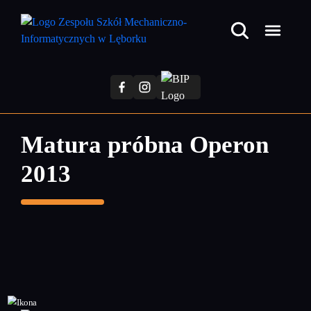
Przejdź
do
treści
głównej
Matura próbna Operon
2013