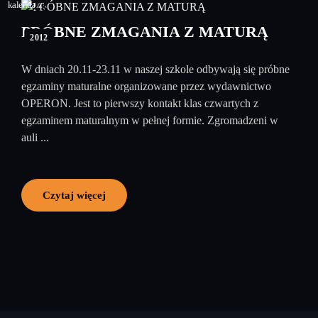
23
listopad
PRÓBNE ZMAGANIA Z MATURĄ
2012
W dniach 20.11-23.11 w naszej szkole odbywają się próbne
egzaminy maturalne organizowane przez wydawnictwo
OPERON. Jest to pierwszy kontakt klas czwartych z
egzaminem maturalnym w pełnej formie. Zgromadzeni w
auli ...
Czytaj więcej