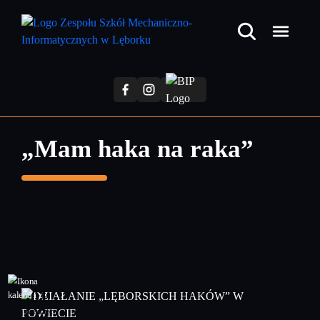
Przejdź
do
treści
głównej
„Mam haka na raka”
01
marzec