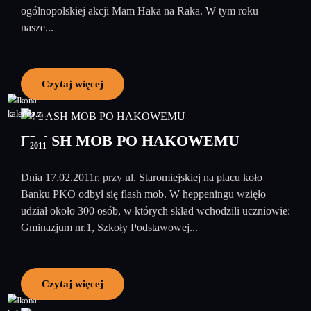
ogólnopolskiej akcji Mam Haka na Raka. W tym roku
nasze...
Czytaj więcej
24
luty
FLASH MOB PO HAKOWEMU
2011
Dnia 17.02.2011r. przy ul. Staromiejskiej na placu koło
Banku PKO odbył się flash mob. W heppeningu wzięło
udział około 300 osób, w których skład wchodzili uczniowie:
Gminazjum nr.1, Szkoły Podstawowej...
Czytaj więcej