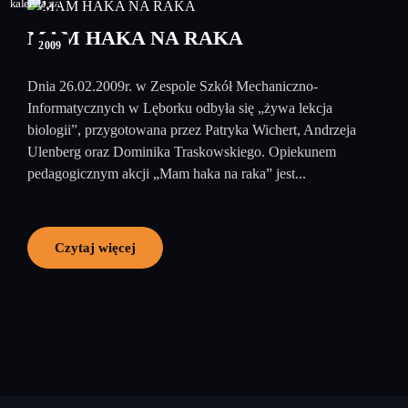
27
luty
MAM HAKA NA RAKA
2009
Dnia 26.02.2009r. w Zespole Szkół Mechaniczno-
Informatycznych w Lęborku odbyła się „żywa lekcja
biologii”, przygotowana przez Patryka Wichert, Andrzeja
Ulenberg oraz Dominika Traskowskiego. Opiekunem
pedagogicznym akcji „Mam haka na raka” jest...
Czytaj więcej