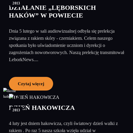
2013
DZIAŁANIE „LĘBORSKICH
HAKÓW” W POWIECIE
Dnia 5 lutego w sali audiowizualnej odbyła się prelekcja
związana z rakiem skóry - czerniakiem. Celem naszego
spotkania było uświadomienie uczniom i dyrekcji o
zagrożeniach nowotworowych. Naszą prelekcję transmitował
LeborkNews....
Czytaj więcej
04
luty
DZIEŃ HAKOWICZA
2013
4 luty jest dniem hakowicza, czyli światowy dzień walki z
rakiem . Po raz 5 nasza szkoła wzięła udział w