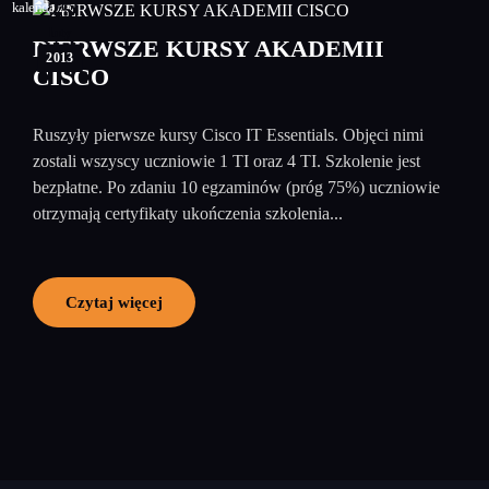
25
luty
PIERWSZE KURSY AKADEMII
2013
CISCO
Ruszyły pierwsze kursy Cisco IT Essentials. Objęci nimi
zostali wszyscy uczniowie 1 TI oraz 4 TI. Szkolenie jest
bezpłatne. Po zdaniu 10 egzaminów (próg 75%) uczniowie
otrzymają certyfikaty ukończenia szkolenia...
Czytaj więcej