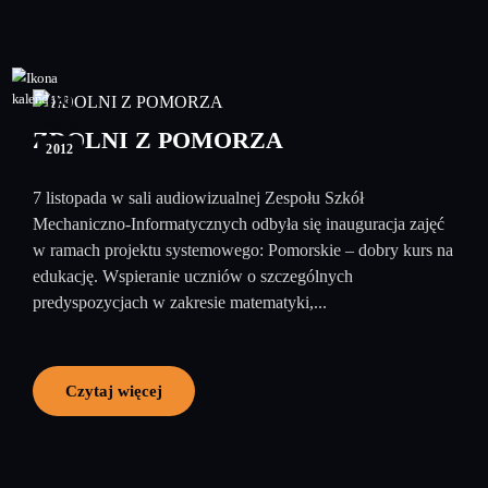
09
listopad
ZDOLNI Z POMORZA
2012
7 listopada w sali audiowizualnej Zespołu Szkół
Mechaniczno-Informatycznych odbyła się inauguracja zajęć
w ramach projektu systemowego: Pomorskie – dobry kurs na
edukację. Wspieranie uczniów o szczególnych
predyspozycjach w zakresie matematyki,...
Czytaj więcej