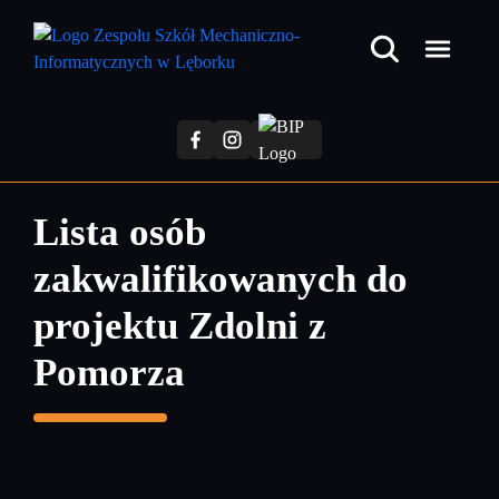
Przejdź
do
treści
głównej
Lista osób
zakwalifikowanych do
projektu Zdolni z
Pomorza