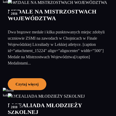
15
czerwiec
MEDALE NA MISTRZOSTWACH
2016
WOJEWÓDZTWA
Dwa brązowe medale i kilka punktowanych miejsc zdobyli
uczniowie ZSMI na zawodach w Chojnicach w Finale
Wojewódzkiej Licealiady w Lekkiej atletyce. [caption
id="attachment_15224" align="aligncenter" width="500"]
Medale na Mistrzostwach Województwa[/caption]
Medalistami...
Czytaj więcej
11
marzec
LICEALIADA MŁODZIEŻY
2010
SZKOLNEJ