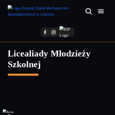
Przejdź
do
treści
głównej
Licealiady Młodzieży
Szkolnej