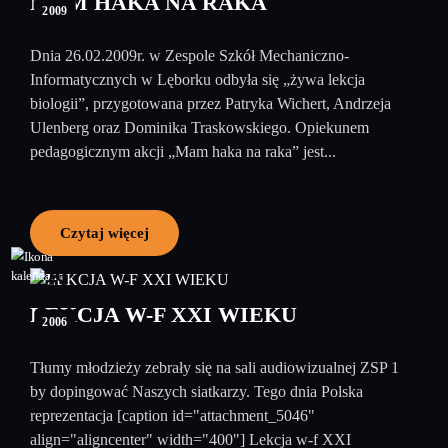
MAM HAKA NA RAKA
2009
Dnia 26.02.2009r. w Zespole Szkół Mechaniczno-
Informatycznych w Lęborku odbyła się „żywa lekcja
biologii”, przygotowana przez Patryka Wichert, Andrzeja
Ulenberg oraz Dominika Traskowskiego. Opiekunem
pedagogicznym akcji „Mam haka na raka” jest...
Czytaj więcej
29
listopad
LEKCJA W-F XXI WIEKU
2006
Tłumy młodzieży zebrały się na sali audiowizualnej ZSP 1
by dopingować Naszych siatkarzy. Tego dnia Polska
reprezentacja [caption id="attachment_5046"
align="aligncenter" width="400"] Lekcja w-f XXI