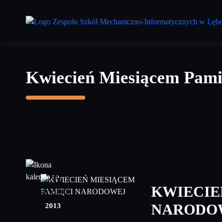
Przejdź
do
treści
głównej
Kwiecień Miesiącem Pami
26
KWIECIE
kwiecień
2013
NARODO