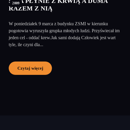
SIŁA PŁYNIE Z KRWIĄ A DUMA
2009
RAZEM Z NIĄ
W poniedziałek 9 marca z budynku ZSMI w kierunku
pogotowia wyruszyła grupka młodych ludzi. Przyświecał im
jeden cel - oddać krew.Jak sami dodają Człowiek jest wart
tyle, ile czyni dla...
Czytaj więcej