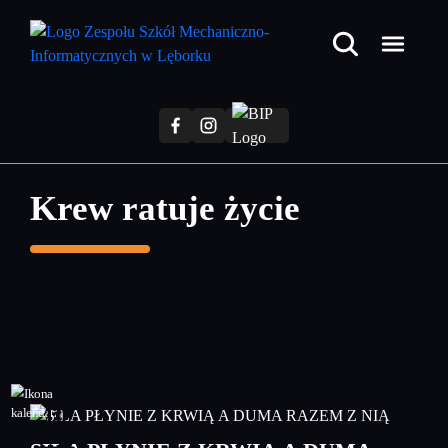
Przejdź
do
treści
głównej
Krew ratuje życie
10
marzec