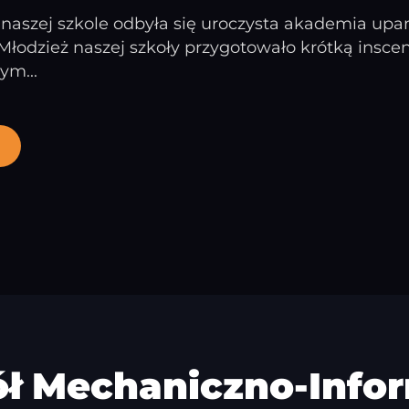
 naszej szkole odbyła się uroczysta akademia upa
 Młodzież naszej szkoły przygotowało krótką inscen
ym...
ół Mechaniczno-Info