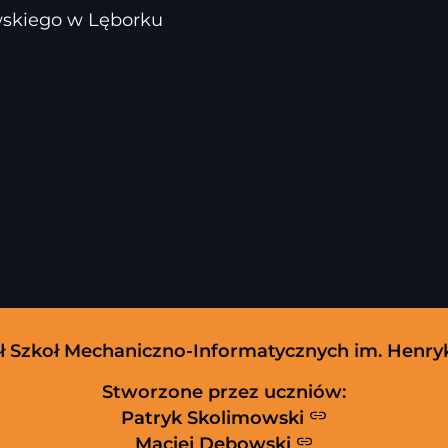
ewskiego w Lęborku
ół Szkoł Mechaniczno-Informatycznych im. Henr
Stworzone przez uczniów:
Patryk Skolimowski
Maciej Dębowski