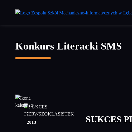
Przejdź
do
treści
głównej
Konkurs Literacki SMS
03
kwiecień
SUKCES P
2013