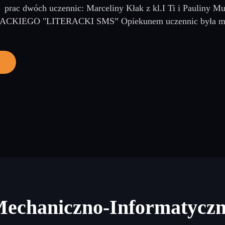
ę prac dwóch uczennic: Marceliny Kłak z kl.I Ti i Paulin
KIEGO "LITERACKI SMS” Opiekunem uczennic była mgr
Mechaniczno-Informatycz