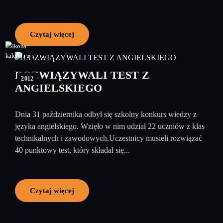
Czytaj więcej
03
listopad
ROZWIĄZYWALI TEST Z
2012
ANGIELSKIEGO
Dnia 31 października odbył się szkolny konkurs wiedzy z
języka angielskiego. Wzięło w nim udział 22 uczniów z klas
technikalnych i zawodowych.Uczestnicy musieli rozwiązać
40 punktowy test, który składał się...
Czytaj więcej