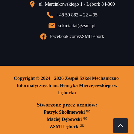
ul. Marcinkowskiego 1 - Lębork 84-300
+48 59 862 – 22 – 95
sekretariat@zsmi.pl
Facebook.com/ZSMILebork
Copyright © 2024 - 2026 Zespół Szkoł Mechaniczno-
Informatycznych im. Henryka Mierzejewskiego w
Lęborku
Stworzone przez uczniów:
Patryk Skolimowski
Maciej Dębowski
ZSMI Lębork