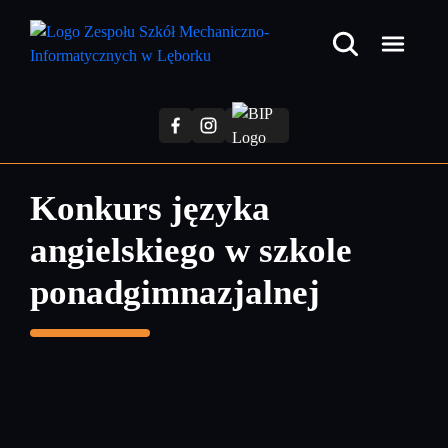
Przejdź
do
treści
głównej
Konkurs języka
angielskiego w szkole
ponadgimnazjalnej