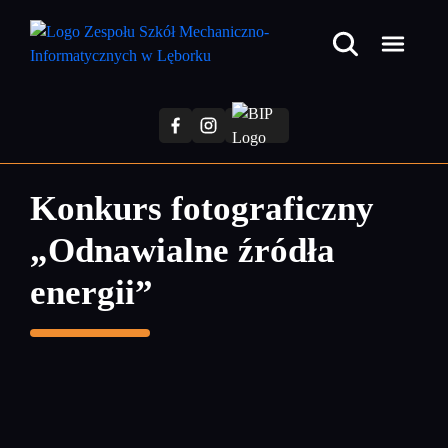
Przejdź
do
treści
głównej
Konkurs fotograficzny
„Odnawialne źródła
energii”