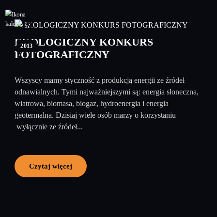
19
kwiecień
EKOLOGICZNY KONKURS
2013
FOTOGRAFICZNY
Wszyscy mamy styczność z produkcją energii ze źródeł
odnawialnych. Tymi najważniejszymi są: energia słoneczna,
wiatrowa, biomasa, biogaz, hydroenergia i energia
geotermalna. Dzisiaj wiele osób marzy o korzystaniu
wyłącznie ze źródeł...
Czytaj więcej