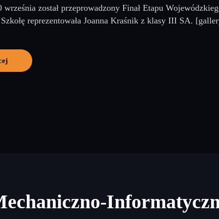
0 września został przeprowadzony Finał Etapu Wojewódzki
Szkołę reprezentowała Joanna Kraśnik z klasy III SA. [gallery
cej
Mechaniczno-Informatycz