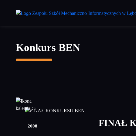
Przejdź
do
treści
głównej
Konkurs BEN
20
wrzesień
FINAŁ 
2008