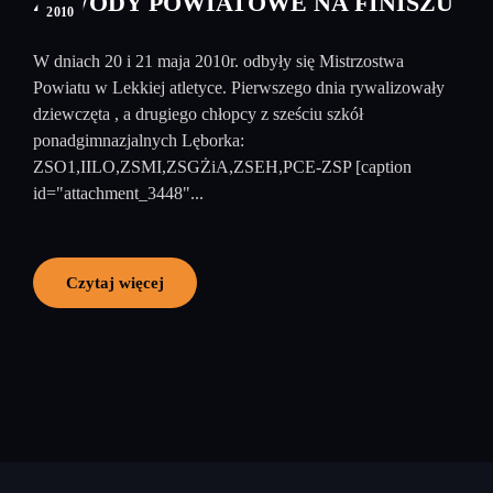
ZAWODY POWIATOWE NA FINISZU
2010
W dniach 20 i 21 maja 2010r. odbyły się Mistrzostwa
Powiatu w Lekkiej atletyce. Pierwszego dnia rywalizowały
dziewczęta , a drugiego chłopcy z sześciu szkół
ponadgimnazjalnych Lęborka:
ZSO1,IILO,ZSMI,ZSGŻiA,ZSEH,PCE-ZSP [caption
id="attachment_3448"...
Czytaj więcej