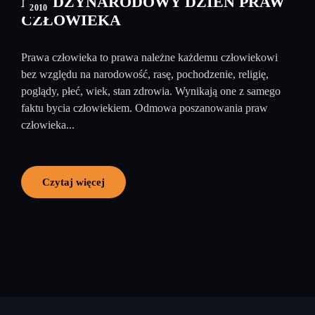
MIĘDZYNARODOWY DZIEŃ PRAW
2010
CZŁOWIEKA
Prawa człowieka to prawa należne każdemu człowiekowi
bez względu na narodowość, rasę, pochodzenie, religię,
poglądy, płeć, wiek, stan zdrowia. Wynikają one z samego
faktu bycia człowiekiem. Odmowa poszanowania praw
człowieka...
Czytaj więcej