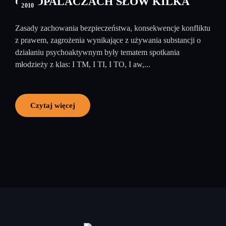
O DOPALACZACH SŁÓW KILKA
2010
Zasady zachowania bezpieczeństwa, konsekwencje konfliktu
z prawem, zagrożenia wynikające z używania substancji o
działaniu psychoaktywnym były tematem spotkania
młodzieży z klas: I TM, I TI, I TO, I aw,...
Czytaj więcej