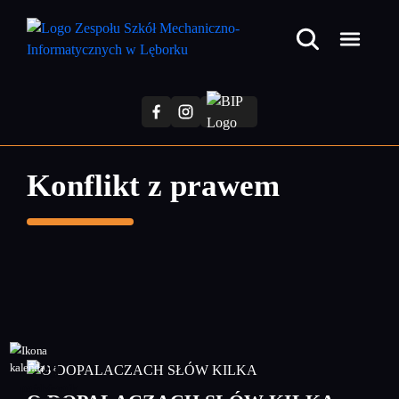
Przejdź
do
treści
głównej
Konflikt z prawem
29
październik