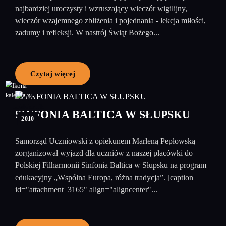
najbardziej uroczysty i wzruszający wieczór wigilijny,
wieczór wzajemnego zbliżenia i pojednania - lekcja miłości,
zadumy i refleksji. W nastrój Świąt Bożego...
Czytaj więcej
22
październik
SINFONIA BALTICA W SŁUPSKU
2010
Samorząd Uczniowski z opiekunem Marleną Pepłowską
zorganizował wyjazd dla uczniów z naszej placówki do
Polskiej Filharmonii Sinfonia Baltica w Słupsku na program
edukacyjny „Wspólna Europa, różna tradycja”. [caption
id="attachment_3165" align="aligncenter"...