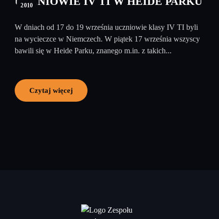
UCZNIOWIE IV TI W HEIDE PARKU
2010
W dniach od 17 do 19 września uczniowie klasy IV TI byli
na wycieczce w Niemczech. W piątek 17 września wszyscy
bawili się w Heide Parku, znanego m.in. z takich...
Czytaj więcej