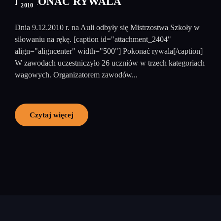
POKONAĆ RYWALA
2010
Dnia 9.12.2010 r. na Auli odbyły się Mistrzostwa Szkoły w
siłowaniu na rękę. [caption id="attachment_2404"
align="aligncenter" width="500"] Pokonać rywala[/caption]
W zawodach uczestniczyło 26 uczniów w trzech kategoriach
wagowych. Organizatorem zawodów...
Czytaj więcej