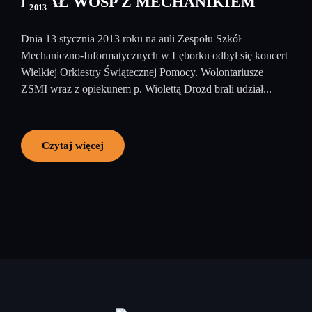
FINAŁ WOŚP Z MECHANIKIEM
2013
Dnia 13 stycznia 2013 roku na auli Zespołu Szkół
Mechaniczno-Informatycznych w Lęborku odbył się koncert
Wielkiej Orkiestry Świątecznej Pomocy. Wolontariusze
ZSMI wraz z opiekunem p. Wiolettą Drozd brali udział...
Czytaj więcej