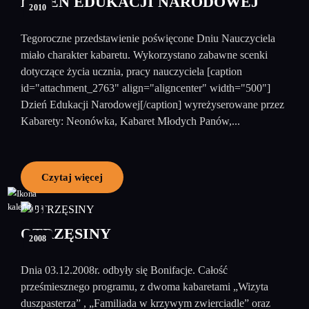
DZIEŃ EDUKACJI NARODOWEJ
2010
Tegoroczne przedstawienie poświęcone Dniu Nauczyciela
miało charakter kabaretu. Wykorzystano zabawne scenki
dotyczące życia ucznia, pracy nauczyciela [caption
id="attachment_2763" align="aligncenter" width="500"]
Dzień Edukacji Narodowej[/caption] wyreżyserowane przez
Kabarety: Neonówka, Kabaret Młodych Panów,...
Czytaj więcej
10
grudzień
OTRZĘSINY
2008
Dnia 03.12.2008r. odbyły się Bonifacje. Całość
prześmiesznego programu, z dwoma kabaretami „Wizyta
duszpasterza” , „Familiada w krzywym zwierciadle” oraz