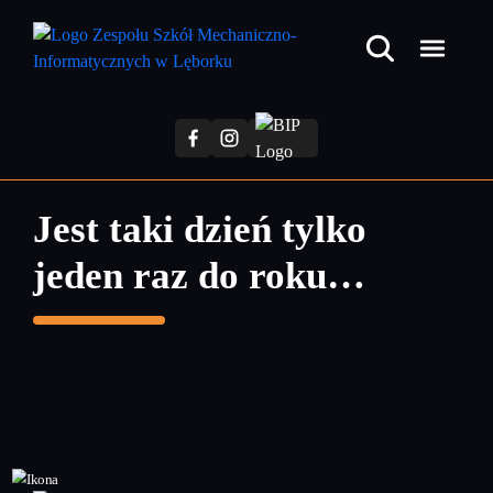
Przejdź
do
treści
głównej
Jest taki dzień tylko
jeden raz do roku…