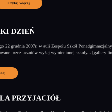
Czytaj więcej
AKI DZIEŃ
go 22 grudnia 2007r. w auli Zespołu Szkół Ponadgimnazjalnych
owane przez uczniów wyżej wymienionej szkoły... [gallery lin
ęcej
DLA PRZYJACIÓŁ