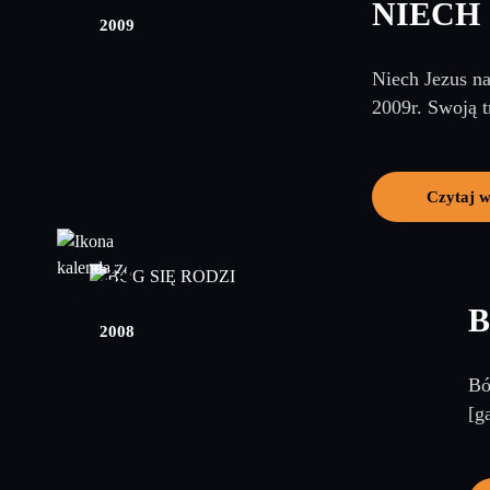
NIECH 
2009
Niech Jezus na
2009r. Swoją 
Czytaj w
24
grudzień
B
2008
Bó
[g