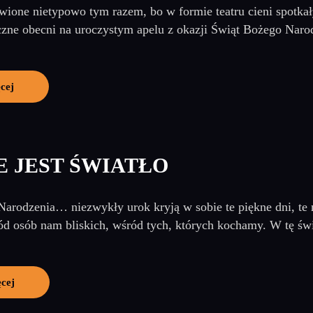
awione nietypowo tym razem, bo w formie teatru cieni spotk
zne obecni na uroczystym apelu z okazji Świąt Bożego Narod
cej
E JEST ŚWIATŁO
arodzenia… niezwykły urok kryją w sobie te piękne dni, te 
d osób nam bliskich, wśród tych, których kochamy. W tę świ
ęcej