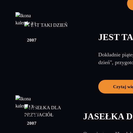
31
grudzień
JEST T
2007
Dokładnie piąte
dzień", przygot
Czytaj wi
04
JASEŁKA 
styczeń
2007