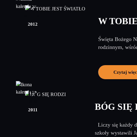
27
grudzień
W TOBIE
2012
Święta Bożego Na
rodzinnym, wśród
Czytaj więc
05
styczeń
BÓG SIĘ
2011
Liczy się każdy dz
szkoły wystawili J