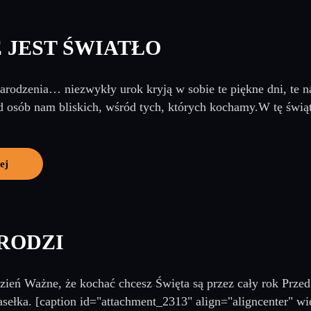
 JEST ŚWIATŁO
rodzenia… niezwykły urok kryją w sobie te piękne dni, te na
 osób nam bliskich, wśród tych, których kochamy.W tę świąt
ej
 RODZI
ień Ważne, że kochać chcesz Święta są przez cały rok Przed
asełka. [caption id="attachment_2313" align="aligncenter" wi