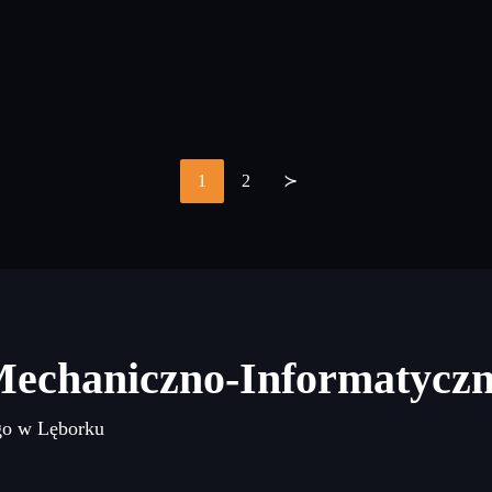
1
2
≻
Stronicowanie
wpisów
Mechaniczno-Informatycz
go w Lęborku