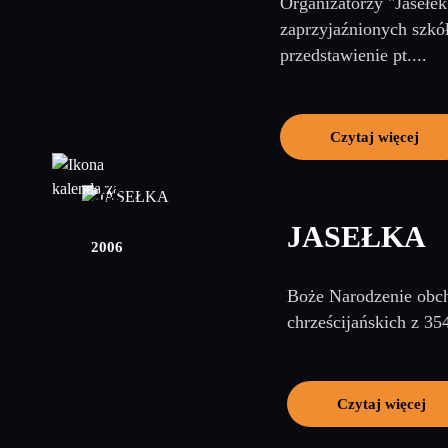
Organizatorzy "Jasełe
zaprzyjaźnionych szkół
przedstawienie pt....
Czytaj więcej
22
grudzień
JASEŁKA
2006
Boże Narodzenie obch
chrześcijańskich z 35
Czytaj więcej