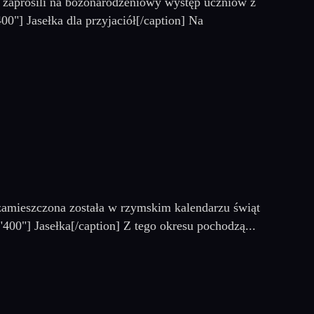
y zaprosili na bożonarodzeniowy występ uczniów z
0"] Jasełka dla przyjaciół[/caption] Na
zamieszczona została w rzymskim kalendarzu świąt
"400"] Jasełka[/caption] Z tego okresu pochodzą...