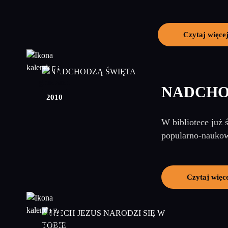
Czytaj więce
10
grudzień
NADCHO
2010
W bibliotece już 
popularno-naukow
Czytaj więc
04
styczeń