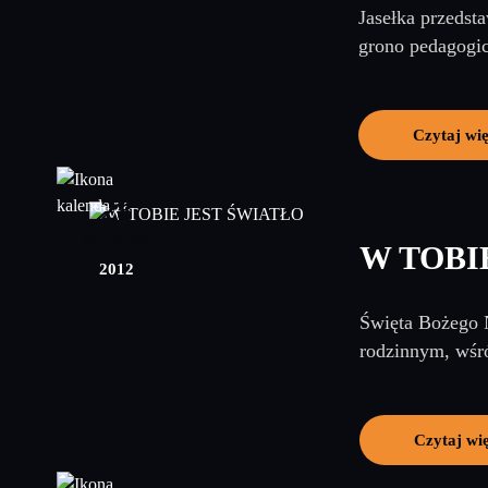
Jasełka przedst
grono pedagogic
Czytaj wię
28
grudzień
W TOBI
2012
Święta Bożego N
rodzinnym, wśró
Czytaj wi