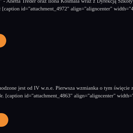
k" - Anetta Treder oraz Ilona Kosmala wraz z Dyrekcją Szkoł
 [caption id="attachment_4972" align="aligncenter" width="40
odzone jest od IV w.n.e. Pierwsza wzmianka o tym święcie 
4r. [caption id="attachment_4863" align="aligncenter" width=