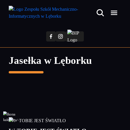
Przejdź
do
treści
głównej
Jasełka w Lęborku
28
grudzień