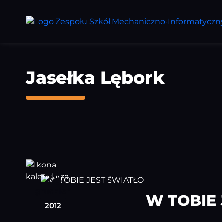
Przejdź
do
treści
głównej
Jasełka Lębork
28
grudzień
W TOBIE
2012