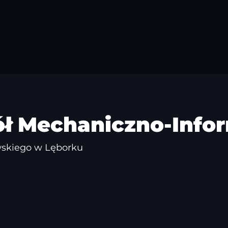
ół Mechaniczno-Info
ewskiego w Lęborku