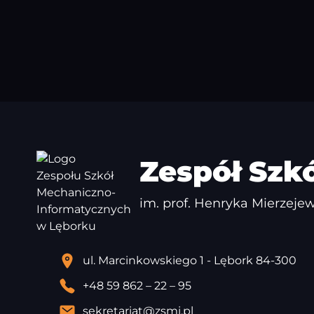
Zespół Szk
im. prof. Henryka Mierzej
ul. Marcinkowskiego 1 - Lębork 84-300
+48 59 862 – 22 – 95
sekretariat@zsmi.pl