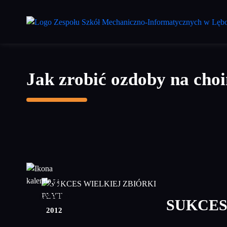
Przejdź
do
treści
głównej
Jak zrobić ozdoby na choi
20
grudzień
SUKCES
2012