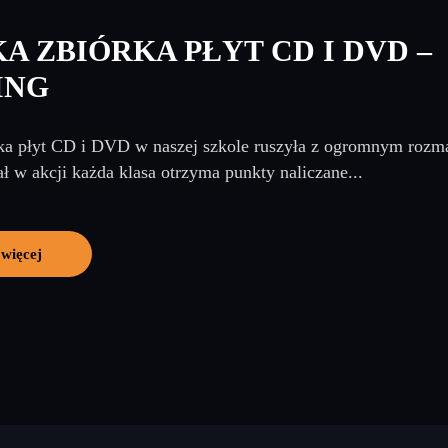
A ZBIÓRKA PŁYT CD I DVD –
ING
ka płyt CD i DVD w naszej szkole ruszyła z ogromnym rozm
ał w akcji każda klasa otrzyma punkty naliczane...
 więcej