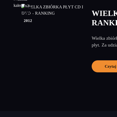
04
WIELK
grudzień
2012
RANK
Wielka zbiór
płyt. Za udzi
Czytaj