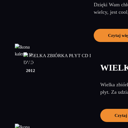
Dzięki Wam chło
wielcy, jest cool
Czytaj wię
12
grudzień
WIELK
2012
Wielka zbiór
płyt. Za udzi
Czytaj