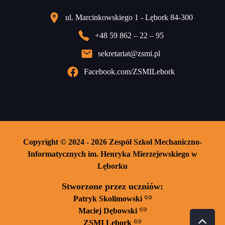
ul. Marcinkowskiego 1 - Lębork 84-300
+48 59 862 – 22 – 95
sekretariat@zsmi.pl
Facebook.com/ZSMILebork
Copyright © 2024 - 2026 Zespół Szkoł Mechaniczno-
Informatycznych im. Henryka Mierzejewskiego w
Lęborku
Stworzone przez uczniów:
Patryk Skolimowski
Maciej Dębowski
ZSMI Lębork