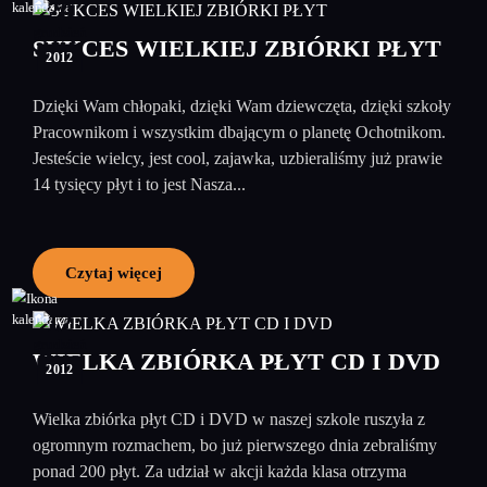
20
grudzień
SUKCES WIELKIEJ ZBIÓRKI PŁYT
2012
Dzięki Wam chłopaki, dzięki Wam dziewczęta, dzięki szkoły
Pracownikom i wszystkim dbającym o planetę Ochotnikom.
Jesteście wielcy, jest cool, zajawka, uzbieraliśmy już prawie
14 tysięcy płyt i to jest Nasza...
Czytaj więcej
12
grudzień
WIELKA ZBIÓRKA PŁYT CD I DVD
2012
Wielka zbiórka płyt CD i DVD w naszej szkole ruszyła z
ogromnym rozmachem, bo już pierwszego dnia zebraliśmy
ponad 200 płyt. Za udział w akcji każda klasa otrzyma