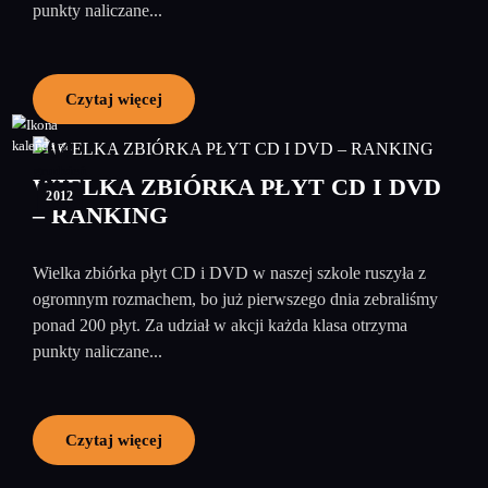
punkty naliczane...
Czytaj więcej
04
grudzień
WIELKA ZBIÓRKA PŁYT CD I DVD
2012
– RANKING
Wielka zbiórka płyt CD i DVD w naszej szkole ruszyła z
ogromnym rozmachem, bo już pierwszego dnia zebraliśmy
ponad 200 płyt. Za udział w akcji każda klasa otrzyma
punkty naliczane...
Czytaj więcej