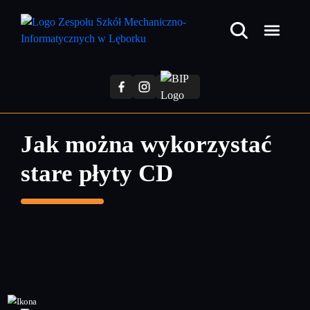
Przejdź
do
treści
głównej
Jak można wykorzystać
stare płyty CD