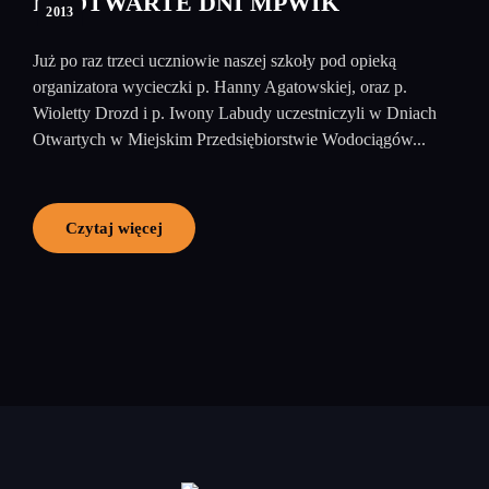
III OTWARTE DNI MPWIK
2013
Już po raz trzeci uczniowie naszej szkoły pod opieką
organizatora wycieczki p. Hanny Agatowskiej, oraz p.
Wioletty Drozd i p. Iwony Labudy uczestniczyli w Dniach
Otwartych w Miejskim Przedsiębiorstwie Wodociągów...
Czytaj więcej