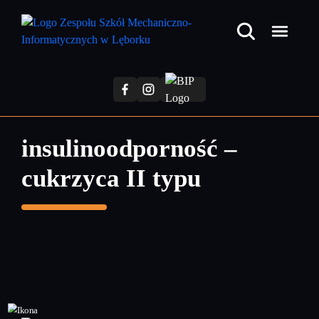
Przejdź
do
treści
głównej
insulinoodporność –
cukrzyca II typu