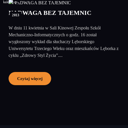
12
kwiecień
NADWAGA BEZ TAJEMNIC
2013
W dniu 11 kwietnia w Sali Kinowej Zespołu Szkół
Mechaniczno-Informatycznych o godz. 16 został
wygłoszony wykład dla słuchaczy Lęborskiego
Uniwersytetu Trzeciego Wieku oraz mieszkańców Lęborka z
cyklu „Zdrowy Styl Życia”....
Czytaj więcej