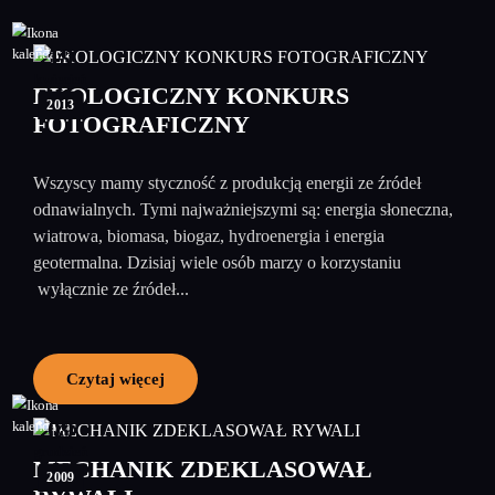
19
kwiecień
EKOLOGICZNY KONKURS
2013
FOTOGRAFICZNY
Wszyscy mamy styczność z produkcją energii ze źródeł
odnawialnych. Tymi najważniejszymi są: energia słoneczna,
wiatrowa, biomasa, biogaz, hydroenergia i energia
geotermalna. Dzisiaj wiele osób marzy o korzystaniu
wyłącznie ze źródeł...
Czytaj więcej
09
grudzień
MECHANIK ZDEKLASOWAŁ
2009