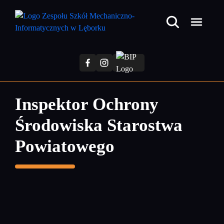
Przejdź
do
treści
głównej
Inspektor Ochrony
Środowiska Starostwa
Powiatowego