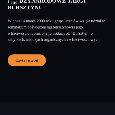
MIĘDZYNARODOWE TARGI
2009
BURSZTYNU
W dniu 14 marca 2009 roku grupa uczniów wzięła udział w
seminarium poświęconemu bursztynowi i jego
właściwościom oraz o jego inkluzji pt. "Bursztyn - o
zabytkach, inkluzjach organicznych i właściwościowych"....
Czytaj więcej