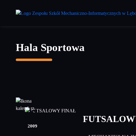
Przejdź
do
treści
głównej
Hala Sportowa
14
FUTSALOW
grudzień
2009