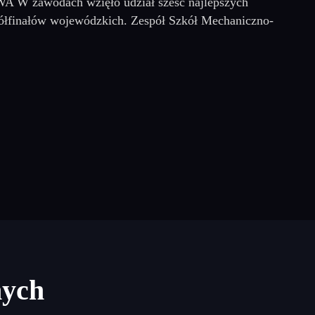
odach wzięło udział sześć najlepszych
półfinałów wojewódzkich. Zespół Szkół Mechaniczno-
nych