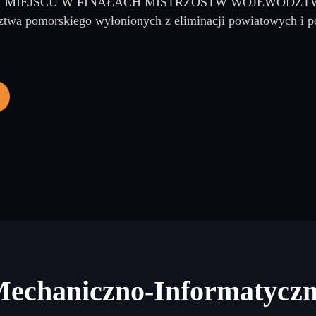
IEJSCU W FINAŁACH MISTRZOSTW WOJEWÓDZTWA W zaw
ztwa pomorskiego wyłonionych z eliminacji powiatowych i 
Mechaniczno-Informatycz