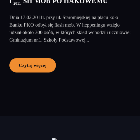
FLASH MOB PO HAKOWEMU
2011
Dnia 17.02.2011r. przy ul. Staromiejskiej na placu koło
Banku PKO odbył się flash mob. W heppeningu wzięło
udział około 300 osób, w których skład wchodzili uczniowie:
Gminazjum nr.1, Szkoły Podstawowej...
Czytaj więcej